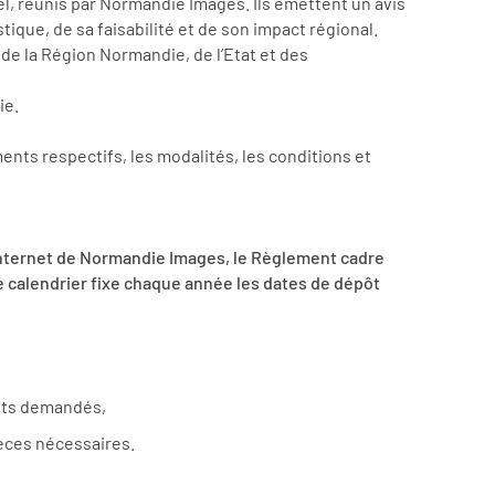
l, réunis par Normandie Images. Ils émettent un avis
istique, de sa faisabilité et de son impact régional.
e la Région Normandie, de l’Etat et des
ie.
nts respectifs, les modalités, les conditions et
te internet de Normandie Images, le Règlement cadre
Ce calendrier fixe chaque année les dates de dépôt
ents demandés,
pièces nécessaires.