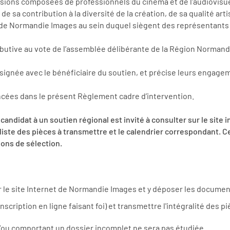
sions composées de professionnels du cinéma et de l'audiovisue
, de sa contribution à la diversité de la création, de sa qualité art
 de Normandie Images au sein duquel siègent des représentants d
ibutive au vote de l’assemblée délibérante de la Région Normand
ignée avec le bénéficiaire du soutien, et précise leurs engageme
ncées dans le présent Règlement cadre d’intervention.
 candidat à un soutien régional est invité à consulter sur le si
a liste des pièces à transmettre et le calendrier correspondant. 
ons de sélection.
ur le site Internet de Normandie Images et y déposer les docum
nscription en ligne faisant foi) et transmettre l'intégralité des 
/ou comportant un dossier incomplet ne sera pas étudiée.