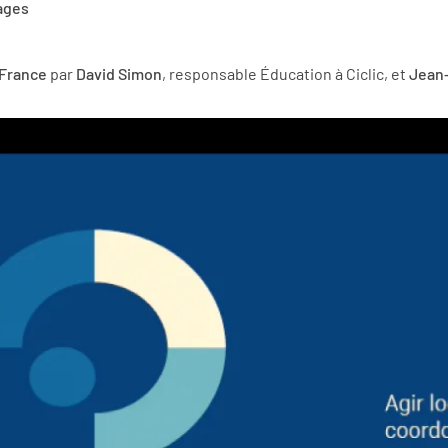
ages
 France
par
David Simon
, responsable Éducation à Ciclic, et
Jean-