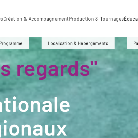
es
Création & Accompagnement
Production & Tournages
Éduca
Programme
Localisation & Hébergements
Pa
s regards"
tionale
gionaux