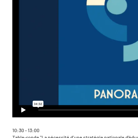
10:30 - 13:00
Table-ronde "La nécessité d’une stratégie nationale d'éduc