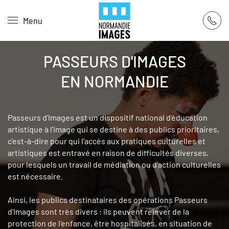
Panneau de gestion des cookies
Menu
Skip to main content
PASSEURS D'IMAGES
EN NORMANDIE
Passeurs d’Images est un dispositif national d'éducation
artistique à l’image qui se destine à des publics prioritaires,
c’est-à-dire pour qui l’accès aux pratiques culturelles et
artistiques est entravé en raison de difficultés diverses,
pour lesquels un travail de médiation ou d’action culturelles
est nécessaire.
Ainsi, les publics destinataires des opérations Passeurs
d’Images sont très divers : ils peuvent relever de la
protection de l’enfance, être hospitalisés, en situation de