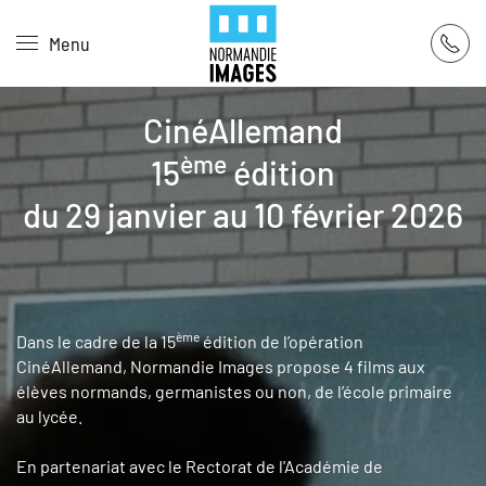
Panneau de gestion des cookies
Menu
Skip to main content
CinéAllemand
ème
15
édition
du 29 janvier au 10 février 2026
ème
Dans le cadre de la 15
édition de l’opération
CinéAllemand, Normandie Images propose 4 films aux
élèves normands, germanistes ou non, de l’école primaire
au lycée.
En partenariat avec le Rectorat de l'Académie de