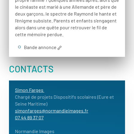
le cinéaste est marié à une Allemande et père de
deux garçons, le spectre de Raymond le hante et
l'énigme subsiste. Parents et enfants s'engagent
alors dans une quête pour retrouver le fil de
cette mémoire perdue.
Bande annonce
CONTACTS
Simon Farges
Chargé de projets Dispositifs scolaires (Eure et
Seine Maritime)
simonfarges@normandieimages.fr
07 44 89 37 07
Normandie Images