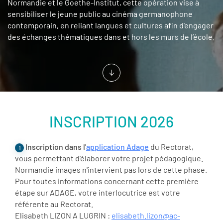
Normandie et le Goethe-Institut, cette opération vise à
sensibiliser le jeune public au cinéma germanophone
contemporain, en reliant langues et cultures afin d'engager
des échanges thématiques dans et hors les murs de l’école.
INSCRIPTION 2026
Inscription dans l'
application Adage
du Rectorat,
1
vous permettant d'élaborer votre projet pédagogique.
Normandie images n'intervient pas lors de cette phase.
Pour toutes informations concernant cette première
étape sur ADAGE, votre interlocutrice est votre
référente au Rectorat.
Elisabeth LIZON A LUGRIN :
elisabeth.lizon@ac-