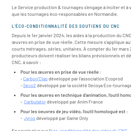
Le Service production & tournages s'engage à inciter et à 
que les tournages éco-responsables en Normandie.
L'ÉCO-CONDITIONNALITÉ DES SOUTIENS DU CNC
Depuis le 1er janvier 2024, les aides à la production du C
œuvres en prise de vue réelle. Cette mesure s’applique au
courts métrages, séries, unitaires. À compter du 1er mars
producteurs doivent réaliser les bilans prévisionnels et dé
CNC, à savoir :
Pour les œuvres en prise de vue réelle
:
-
Carbon’Clap
développé par l’association Ecoprod
-
Seco2
développé par la société Secoya Eco-tournag
Pour les œuvres en technique d'animation, l'outil hom
-
Carbulator
développé par Anim France
Pour les oeuvres de jeu vidéo, l'outil homologué est
:
-
Jyros
développé par Game Only
En savoir plus sur l’
éco-conditionnalité des aides du CNC