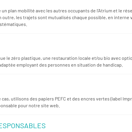
é un plan mobilité avec les autres occupants de l’Atrium et le r
 outre, les trajets sont mutualisés chaque possible, en interne v
ystématiques.
 que le zéro plastique, une restauration locale et/ou bio avec o
 adaptée employant des personnes en situation de handicap.
e cas, utilisons des papiers PEFC et des encres vertes (label I
ponsable pour notre site web.
RESPONSABLES