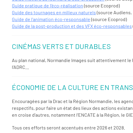
Guide pratique de l’éco-réalisation
(source Ecoprod)
Guide des tournages en milieux naturels
(source Audiens, 
Guide de l’animation éco-responsable
(source Ecoprod)
Guide de la post-production et des VFX éco-responsables
CINÉMAS VERTS ET DURABLES
Au plan national, Normandie Images suit attentivement le P
l’ADRC…
ÉCONOMIE DE LA CULTURE EN TRAN
Encouragées par la Drac et la Région Normandie, les agen
respectifs, pour faire un état des lieux des actions exista
en croise d’autres, notamment l’ENCATE à la Région, le GI
Tous ces efforts seront accentués entre 2026 et 2028.