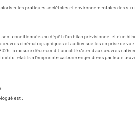
valoriser les pratiques sociétales et environnementales des struc
NC sont conditionnées au dépôt d'un bilan prévisionnel et d'un bi
x œuvres cinématographiques et audiovisuelles en prise de vue r
 2025, la mesure d’éco-conditionnalité s’étend aux œuvres nati
finitifs relatifs à l'empreinte carbone engendrées par leurs œuvr
e
ologué est
: