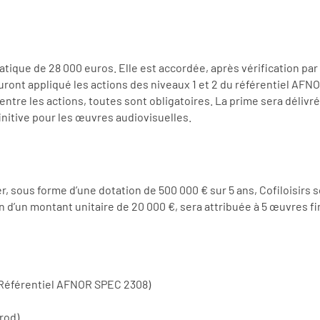
matique de 28 000 euros. Elle est accordée, après vérification par
uront appliqué les actions des niveaux 1 et 2 du référentiel AF
ie entre les actions, toutes sont obligatoires. La prime sera dél
nitive pour les œuvres audiovisuelles.
ier, sous forme d’une dotation de 500 000 € sur 5 ans, Cofiloisir
’un montant unitaire de 20 000 €, sera attribuée à 5 œuvres fin
Référentiel AFNOR SPEC 2308)
rod)