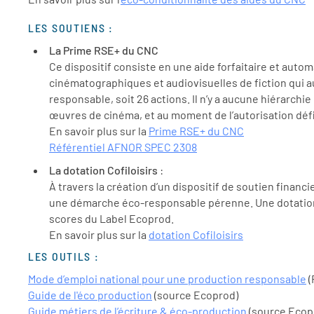
LES SOUTIENS :
La Prime RSE+ du CNC
Ce dispositif consiste en une aide forfaitaire et auto
cinématographiques et audiovisuelles de fiction qui a
responsable, soit 26 actions. Il n’y a aucune hiérarch
œuvres de cinéma, et au moment de l’autorisation défi
En savoir plus sur la
Prime RSE+ du CNC
Référentiel AFNOR SPEC 2308
La dotation Cofiloisirs
:
À travers la création d’un dispositif de soutien financ
une démarche éco-responsable pérenne. Une dotation d
scores du Label Ecoprod.
En savoir plus sur la
dotation Cofiloisirs
LES OUTILS :
Mode d’emploi national pour une production responsable
(
Guide de l'éco production
(source Ecoprod)
Guide métiers de l’écriture & éco-production
(source Ecop