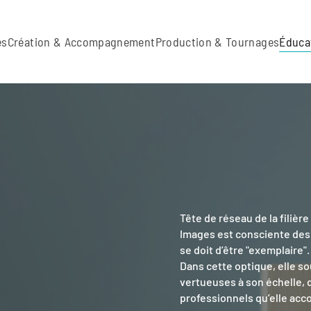
es
Création & Accompagnement
Production & Tournages
Éduca
Tête de réseau de la filiè
Images est consciente des
se doit d’être "exemplaire".
Dans cette optique, elle s
vertueuses à son échelle, 
professionnels qu’elle ac