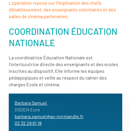
L’opération repose sur l’implication des chefs
d’établissement, des enseignants volontaires et des
salles de cinéma partenaires.
COORDINATION ÉDUCATION
NATIONALE
La coordinatrice Éducation Nationale est
l’interlocutrice directe des enseignants et des écoles
inscrites au dispositif. Elle informe les équipes
pédagogiques et veille au respect du cahier des
charges École et cinéma.
Barbara Samuel
DSDEN Eure
barbara.samuel@ac-normandie.fr
02 32 28 61 18