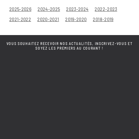
2025-2026
2024-2025
2023-2024
2022-2023
2021-2022
2020-2021
2019-2020
2018-2019
VOUS SOUHAITEZ RECEVOIR NOS ACTUALITÉS, INSCRIVEZ-VOUS ET
SOYEZ LES PREMIERS AU COURANT !