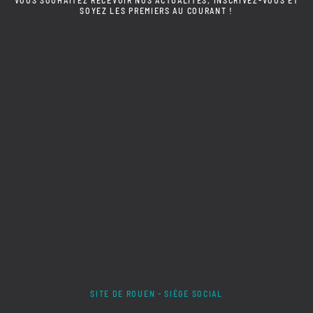
VOUS SOUHAITEZ RECEVOIR NOS ACTUALITÉS, INSCRIVEZ-VOUS ET
SOYEZ LES PREMIERS AU COURANT !
SITE DE ROUEN - SIÈGE SOCIAL