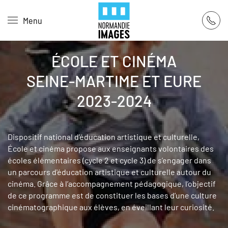
Panneau de gestion des cookies
Menu
Skip to main content
ÉCOLE ET CINÉMA
SEINE-MARTIME ET EURE
2023-2024
Dispositif national d’éducation artistique et culturelle,
École et cinéma propose aux enseignants volontaires des
écoles élémentaires (cycle 2 et cycle 3) de s’engager dans
un parcours d'éducation artistique et culturelle autour du
cinéma. Grâce à l’accompagnement pédagogique, l’objectif
de ce programme est de constituer les bases d’une culture
cinématographique aux élèves, en éveillant leur curiosité.