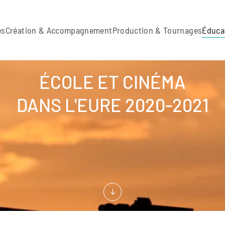
es
Création & Accompagnement
Production & Tournages
Éduca
ÉCOLE ET CINÉMA
DANS L'EURE 2020-2021