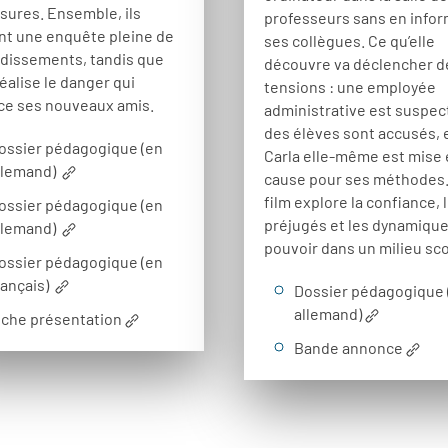
sures. Ensemble, ils
professeurs sans en info
t une enquête pleine de
ses collègues. Ce qu’elle
dissements, tandis que
découvre va déclencher d
réalise le danger qui
tensions : une employée
e ses nouveaux amis.
administrative est suspec
des élèves sont accusés, 
ossier pédagogique (en
Carla elle-même est mise
llemand)
cause pour ses méthodes.
film explore la confiance, 
ossier pédagogique (en
préjugés et les dynamiqu
llemand)
pouvoir dans un milieu sco
ossier pédagogique (en
rançais)
Dossier pédagogique 
allemand)
iche présentation
Bande annonce