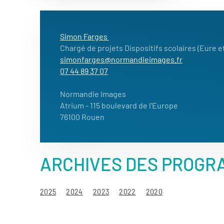
Simon Farges
Chargé de projets Dispositifs scolaires (Eure e
simonfarges@normandieimages.fr
07 44 89 37 07
Normandie Images
Atrium
- 115 boulevard de l'Europe
76100 Rouen
ARCHIVES DES PROGR
2025
2024
2023
2022
2020