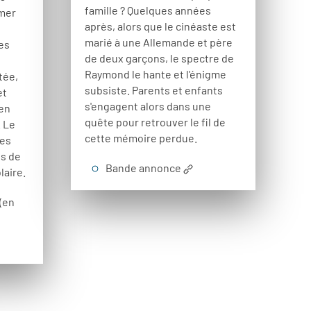
famille ? Quelques années
rmer
après, alors que le cinéaste est
marié à une Allemande et père
es
de deux garçons, le spectre de
Raymond le hante et l'énigme
tée,
subsiste. Parents et enfants
et
s'engagent alors dans une
 en
quête pour retrouver le fil de
 Le
cette mémoire perdue.
les
es de
Bande annonce
laire.
(en