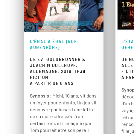
L’ÉT
D’ÉGAL À ÉGAL (AUF
GEHE
AUGENHÖHE)
DE N
DE EVI GOLDBRUNNER &
ALLE
JOACHIM DOLLHOPF,
FICT
ALLEMAGNE, 2016, 1H39
À PA
FICTION
À PARTIR DE 6 ANS
Synop
Synopsis
: Michi, 10 ans, vit dans
décou
un foyer pour enfants. Un jour, il
d’un h
découvre par hasard une lettre
voyage
de sa mère adressée à un
retrou
certain Tom, et il imagine que
renco
Tom pourrait être son père. Il
fille 