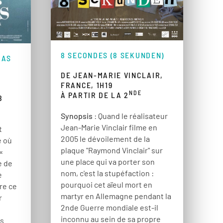
8 SECONDES (8 SEKUNDEN)
DAS
DE JEAN-MARIE VINCLAIR,
FRANCE, 1H19
NDE
À PARTIR DE LA 2
8
Synopsis
: Quand le réalisateur
Jean-Marie Vinclair filme en
t
2005 le dévoilement de la
e où
plaque "Raymond Vinclair" sur
 «
une place qui va porter son
e de
nom, c'est la stupéfaction :
e
pourquoi cet aïeul mort en
re ce
martyr en Allemagne pendant la
r
2nde Guerre mondiale est-il
inconnu au sein de sa propre
es