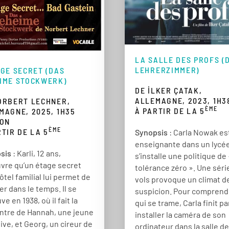
LA SALLE DES PROFS (
LEHRERZIMMER)
AGE SECRET (DAS
IME STOCKWERK)
DE İLKER ÇATAK,
ALLEMAGNE, 2023, 1H3
ORBERT LECHNER,
ÈME
À PARTIR DE LA 5
MAGNE, 2025, 1H35
ION
ÈME
RTIR DE LA 5
Synopsis
: Carla Nowak es
enseignante dans un lycé
sis
: Karli, 12 ans,
s’installe une politique de
vre qu’un étage secret
tolérance zéro ». Une séri
ôtel familial lui permet de
vols provoque un climat d
r dans le temps. Il se
suspicion. Pour comprend
ve en 1938, où il fait la
qui se trame, Carla finit pa
ntre de Hannah, une jeune
installer la caméra de son
juive, et Georg, un cireur de
ordinateur dans la salle d