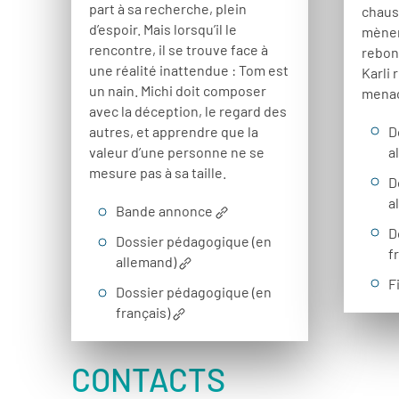
part à sa recherche, plein
chaus
d’espoir. Mais lorsqu’il le
mènen
rencontre, il se trouve face à
rebon
une réalité inattendue : Tom est
Karli 
un nain. Michi doit composer
menac
avec la déception, le regard des
D
autres, et apprendre que la
a
valeur d’une personne ne se
mesure pas à sa taille.
D
a
Bande annonce
D
Dossier pédagogique (en
f
allemand)
F
Dossier pédagogique (en
français)
CONTACTS