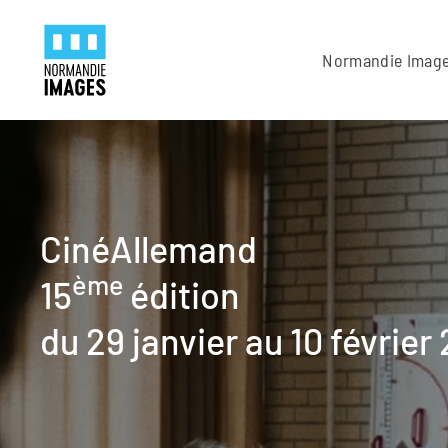
Panneau de gestion des cookies
Skip to main content
Normandie Imag
CinéAllemand
ème
15
édition
du 29 janvier au 10 février