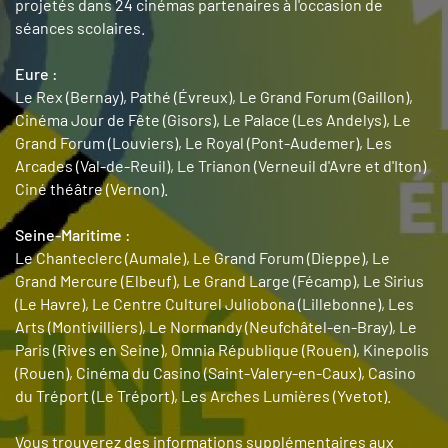
projetés dans 24 cinémas partenaires à l'occasion de
séances scolaires.
Eure :
Le Rex (Bernay), Pathé (Évreux), Le Grand Forum (Gaillon),
Cinéma Jour de Fête (Gisors), Le Palace (Les Andelys), Le
Grand Forum (Louviers), Le Royal (Pont-Audemer), Les
Arcades (Val-de-Reuil), Le Trianon (Verneuil d'Avre et d'Iton)
Ciné théâtre (Vernon).
Seine-Maritime :
Le Chanteclerc (Aumale), Le Grand Forum (Dieppe), Le
Grand Mercure (Elbeuf), Le Grand Large (Fécamp), Le Sirius
(Le Havre), Le Centre Culturel Juliobona (Lillebonne), Les
Arts (Montivilliers), Le Normandy (Neufchâtel-en-Bray), Le
Paris (Rives en Seine), Omnia République (Rouen), Kinepolis
(Rouen), Cinéma du Casino (Saint-Valery-en-Caux), Casino
du Tréport (Le Tréport), Les Arches Lumières (Yvetot).
Vous trouverez des informations supplémentaires aux