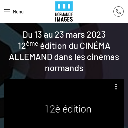
Panneau de gestion des cookies
Menu
Skip to main content
Du 13 au 23 mars 2023
ème
12
édition du CINÉMA
ALLEMAND dans les cinémas
normands