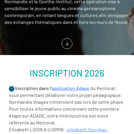
Normandie et le Goethe-Institut, cette opération vise à
sensibiliser le jeune public au cinéma germanophone
contemporain, en reliant langues et cultures afin d'engager
des échanges thématiques dans et hors les murs de l’école.
INSCRIPTION 2026
Inscription dans l'
application Adage
du Rectorat,
1
vous permettant d'élaborer votre projet pédagogique.
Normandie images n'intervient pas lors de cette phase.
Pour toutes informations concernant cette première
étape sur ADAGE, votre interlocutrice est votre
référente au Rectorat.
Elisabeth LIZON A LUGRIN :
elisabeth.lizon@ac-