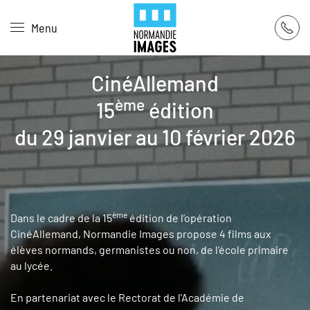
Panneau de gestion des cookies
Menu
Skip to main content
CinéAllemand
ème
15
édition
du 29 janvier au 10 février 2026
ème
Dans le cadre de la 15
édition de l’opération
CinéAllemand, Normandie Images propose 4 films aux
élèves normands, germanistes ou non, de l’école primaire
au lycée.
En partenariat avec le Rectorat de l'Académie de