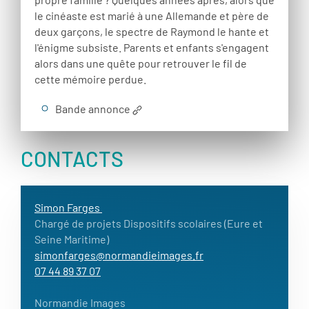
le cinéaste est marié à une Allemande et père de
deux garçons, le spectre de Raymond le hante et
l'énigme subsiste. Parents et enfants s'engagent
alors dans une quête pour retrouver le fil de
cette mémoire perdue.
Bande annonce
CONTACTS
Simon Farges
Chargé de projets Dispositifs scolaires (Eure et
Seine Maritime)
simonfarges@normandieimages.fr
07 44 89 37 07
Normandie Images