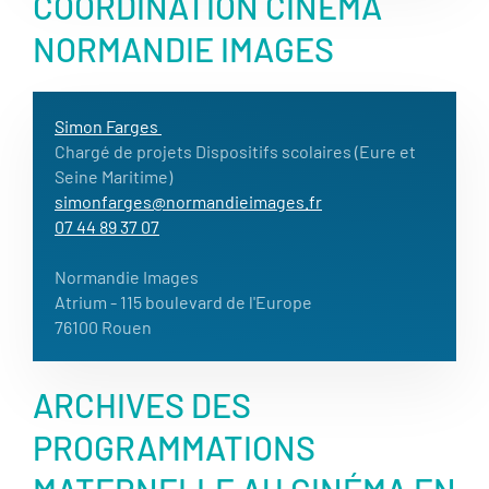
COORDINATION CINÉMA
NORMANDIE IMAGES
Simon Farges
Chargé de projets Dispositifs scolaires (Eure et
Seine Maritime)
simonfarges@normandieimages.fr
07 44 89 37 07
Normandie Images
Atrium - 115 boulevard de l'Europe
76100 Rouen
ARCHIVES DES
PROGRAMMATIONS