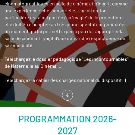
cinématographiques en salle de cinéma et s’inscrit comme
une expérience riche, sensorielle. Une attention
particulière est ainsi portée à la "magie" de la projection :
elle doit être adaptée au très jeune spectateur pour créer
un moment qui lui permettra peu à peu de s'approprier la
salle de cinéma. Il s’agit d’une démarche respectueuse de
sa sensibilité.
Téléchargez le dossier pédagogique "Les incontournables"
de Maternelle au Cinéma
Téléchargez le cahier des charges national du dispositif
PROGRAMMATION 2026-
2027