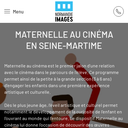
Panneau de gestion des cookies
Menu
Skip to main content
MATERNELLE AU CINÉMA
EN SEINE-MARTIME
Maternelle au cinéma est le premier jalon d'une relation
avec le cinéma dans le parcours de l'élève. Ce programme
permet ainsi de la petite à la grande section (3 à 6 ans)
d’engager les enfants dans une première expérience
artistique et culturelle.
Dès le plus jeune âge, l'éveil artistique et culturel permet
notamment le développement de la curiosité de l’enfant en
l’ouvrant au monde qui l’entoure. Le dispositif Maternelle au
cinéma lui donne l’occasion de découvrir des œuvres