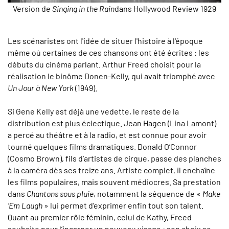
Version de
Singing in the Rain
dans Hollywood Review 1929
Les scénaristes ont l'idée de situer l'histoire à l'époque
même où certaines de ces chansons ont été écrites : les
débuts du cinéma parlant. Arthur Freed choisit pour la
réalisation le binôme Donen-Kelly, qui avait triomphé avec
Un Jour à New York
(1949).
Si Gene Kelly est déjà une vedette, le reste de la
distribution est plus éclectique. Jean Hagen (Lina Lamont)
a percé au théâtre et à la radio, et est connue pour avoir
tourné quelques films dramatiques. Donald O’Connor
(Cosmo Brown), fils d’artistes de cirque, passe des planches
à la caméra dès ses treize ans. Artiste complet, il enchaîne
les films populaires, mais souvent médiocres. Sa prestation
dans
Chantons sous pluie
, notamment la séquence de «
Make
‘Em Laugh
» lui permet d’exprimer enfin tout son talent.
Quant au premier rôle féminin, celui de Kathy, Freed
souhaite pour l’incarner un nouveau visage : son choix se