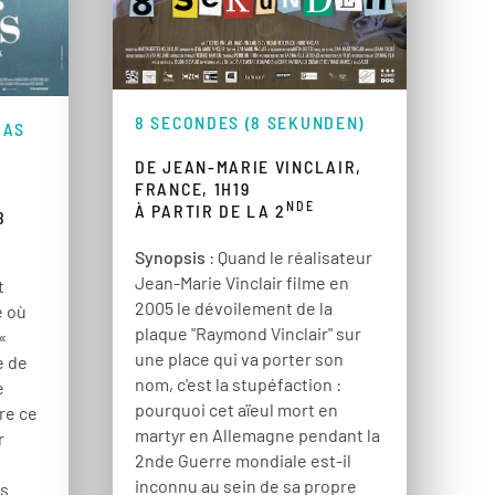
8 SECONDES (8 SEKUNDEN)
DAS
DE JEAN-MARIE VINCLAIR,
FRANCE, 1H19
NDE
À PARTIR DE LA 2
8
Synopsis
: Quand le réalisateur
Jean-Marie Vinclair filme en
t
2005 le dévoilement de la
e où
plaque "Raymond Vinclair" sur
 «
une place qui va porter son
e de
nom, c'est la stupéfaction :
e
pourquoi cet aïeul mort en
re ce
martyr en Allemagne pendant la
r
2nde Guerre mondiale est-il
inconnu au sein de sa propre
es