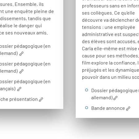
sures. Ensemble, ils
professeurs sans en info
t une enquête pleine de
ses collègues. Ce qu’elle
dissements, tandis que
découvre va déclencher d
réalise le danger qui
tensions : une employée
e ses nouveaux amis.
administrative est suspec
des élèves sont accusés, 
ossier pédagogique (en
Carla elle-même est mise
llemand)
cause pour ses méthodes.
film explore la confiance, 
ossier pédagogique (en
préjugés et les dynamiqu
llemand)
pouvoir dans un milieu sco
ossier pédagogique (en
rançais)
Dossier pédagogique 
allemand)
iche présentation
Bande annonce