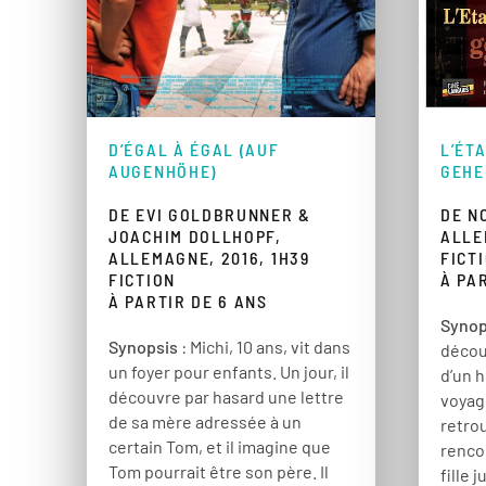
L’ÉT
D’ÉGAL À ÉGAL (AUF
GEHE
AUGENHÖHE)
DE N
DE EVI GOLDBRUNNER &
ALLE
JOACHIM DOLLHOPF,
FICT
ALLEMAGNE, 2016, 1H39
À PA
FICTION
À PARTIR DE 6 ANS
Synop
Synopsis
: Michi, 10 ans, vit dans
décou
un foyer pour enfants. Un jour, il
d’un h
découvre par hasard une lettre
voyage
de sa mère adressée à un
retrou
certain Tom, et il imagine que
renco
Tom pourrait être son père. Il
fille 