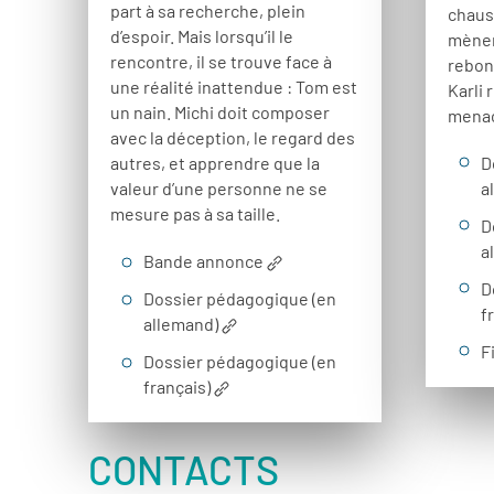
part à sa recherche, plein
chaus
d’espoir. Mais lorsqu’il le
mènen
rencontre, il se trouve face à
rebon
une réalité inattendue : Tom est
Karli 
un nain. Michi doit composer
menac
avec la déception, le regard des
D
autres, et apprendre que la
a
valeur d’une personne ne se
mesure pas à sa taille.
D
a
Bande annonce
D
Dossier pédagogique (en
f
allemand)
F
Dossier pédagogique (en
français)
CONTACTS