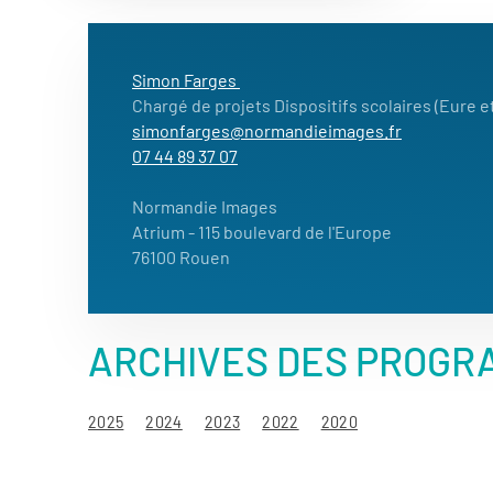
Simon Farges
Chargé de projets Dispositifs scolaires (Eure e
simonfarges@normandieimages.fr
07 44 89 37 07
Normandie Images
Atrium
- 115 boulevard de l'Europe
76100 Rouen
ARCHIVES DES PROGR
2025
2024
2023
2022
2020