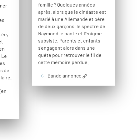
famille ? Quelques années
rmer
après, alors que le cinéaste est
marié à une Allemande et père
es
de deux garçons, le spectre de
Raymond le hante et l'énigme
tée,
subsiste. Parents et enfants
et
s'engagent alors dans une
 en
quête pour retrouver le fil de
 Le
cette mémoire perdue.
les
es de
Bande annonce
laire.
(en