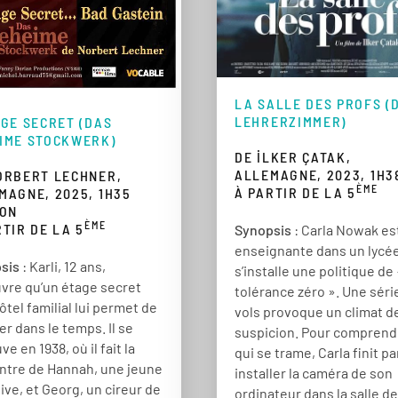
LA SALLE DES PROFS (
LEHRERZIMMER)
AGE SECRET (DAS
IME STOCKWERK)
DE İLKER ÇATAK,
ALLEMAGNE, 2023, 1H3
ORBERT LECHNER,
ÈME
À PARTIR DE LA 5
MAGNE, 2025, 1H35
ION
ÈME
RTIR DE LA 5
Synopsis
: Carla Nowak es
enseignante dans un lycé
sis
: Karli, 12 ans,
s’installe une politique de
vre qu’un étage secret
tolérance zéro ». Une séri
ôtel familial lui permet de
vols provoque un climat d
r dans le temps. Il se
suspicion. Pour comprend
ve en 1938, où il fait la
qui se trame, Carla finit pa
ntre de Hannah, une jeune
installer la caméra de son
juive, et Georg, un cireur de
ordinateur dans la salle d