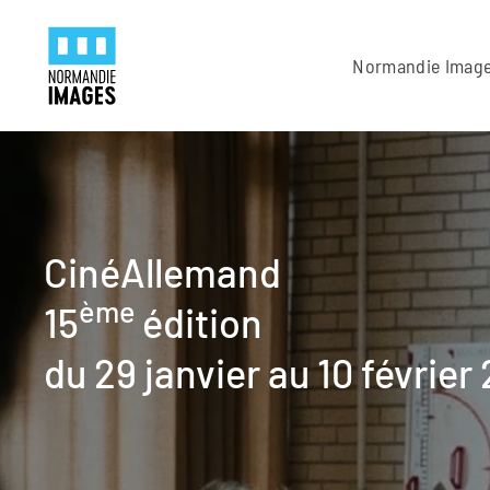
Panneau de gestion des cookies
Skip to main content
Normandie Imag
CinéAllemand
ème
15
édition
du 29 janvier au 10 février