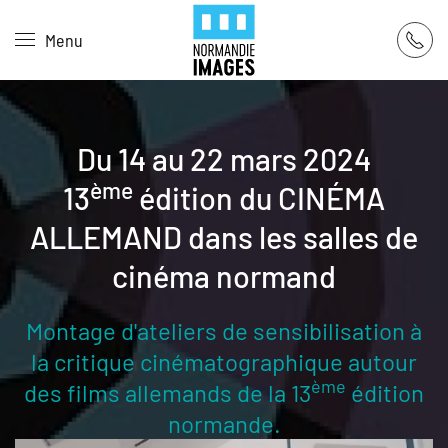
Panneau de gestion des cookies
Menu
Skip to main content
Du 14 au 22 mars 2024
ème
13
édition du CINÉMA
ALLEMAND dans les salles de
cinéma normand
Montage d'ateliers de sensibilisation à
la critique cinématographique autour
ème
des films allemands de la 13
édition
normande.