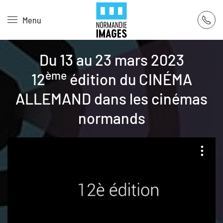
Panneau de gestion des cookies
Menu
Skip to main content
Du 13 au 23 mars 2023
ème
12
édition du CINÉMA
ALLEMAND dans les cinémas
normands