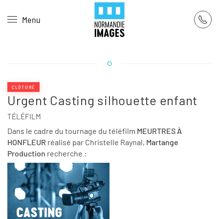
Panneau de gestion des cookies
Menu
Skip to main content
CLÔTURÉ
Urgent Casting silhouette enfant
TÉLÉFILM
Dans le cadre du tournage du téléfilm
MEURTRES À
HONFLEUR
réalisé par Christelle Raynal,
Martange
Production
recherche :