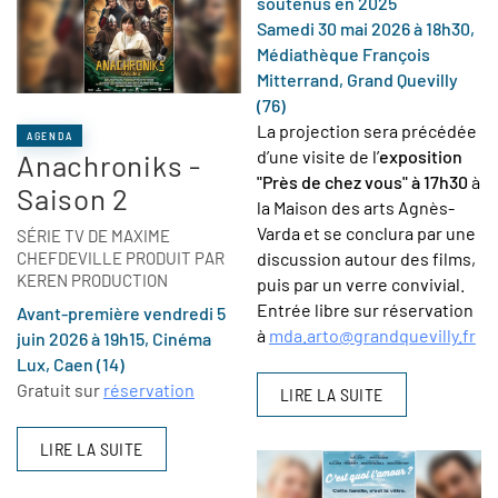
soutenus en 2025
Samedi 30 mai 2026 à 18h30,
Médiathèque François
Mitterrand, Grand Quevilly
(76)
La projection sera précédée
AGENDA
d’une visite de l’
exposition
Anachroniks -
"Près de chez vous" à 17h30
à
Saison 2
la Maison des arts Agnès-
Varda et se conclura par une
SÉRIE TV DE MAXIME
CHEFDEVILLE PRODUIT PAR
discussion autour des films,
KEREN PRODUCTION
puis par un verre convivial.
Entrée libre sur réservation
Avant-première vendredi 5
à
mda.arto@grandquevilly.fr
juin 2026 à 19h15, Cinéma
Lux, Caen (14)
Gratuit sur
réservation
LIRE LA SUITE
LIRE LA SUITE