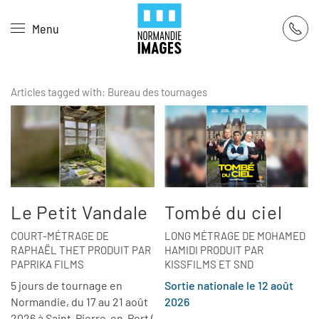
Panneau de gestion des cookies
Menu
Skip to main content
Articles tagged with: Bureau des tournages
Le Petit Vandale
Tombé du ciel
COURT-MÉTRAGE DE
LONG MÉTRAGE DE MOHAMED
RAPHAËL THET PRODUIT PAR
HAMIDI PRODUIT PAR
PAPRIKA FILMS
KISSFILMS ET SND
5 jours de tournage en
Sortie nationale le 12 août
Normandie, du 17 au 21 août
2026
2026 à Saint-Pierre-en-Port (