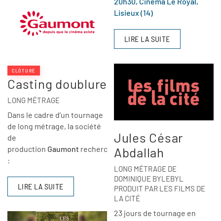
20h30, Cinéma Le Royal,
Lisieux (14)
LIRE LA SUITE
CLÔTURÉ
Casting doublure
LONG MÉTRAGE
Dans le cadre d'un tournage
de long métrage, la société
Jules César
de
production
Gaumont
recherche
Abdallah
:
LONG MÉTRAGE DE
DOMINIQUE BYLEBYL
LIRE LA SUITE
PRODUIT PAR LES FILMS DE
LA CITÉ
23 jours de tournage en