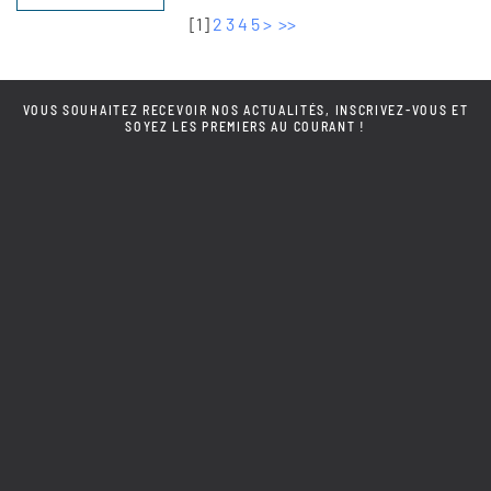
[
1
]
2
3
4
5
>
>>
VOUS SOUHAITEZ RECEVOIR NOS ACTUALITÉS, INSCRIVEZ-VOUS ET
SOYEZ LES PREMIERS AU COURANT !