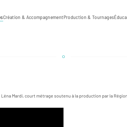
es
Création & Accompagnement
Production & Tournages
Éduca
 Léna Mardi, court métrage soutenu à la production par la Régio