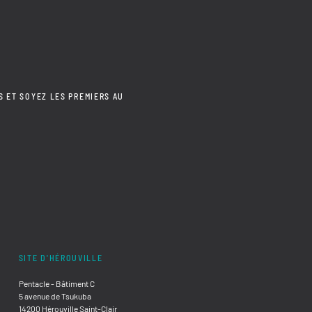
S ET SOYEZ LES PREMIERS AU
SITE D'HÉROUVILLE
Pentacle - Bâtiment C
5 avenue de Tsukuba
14200 Hérouville Saint-Clair