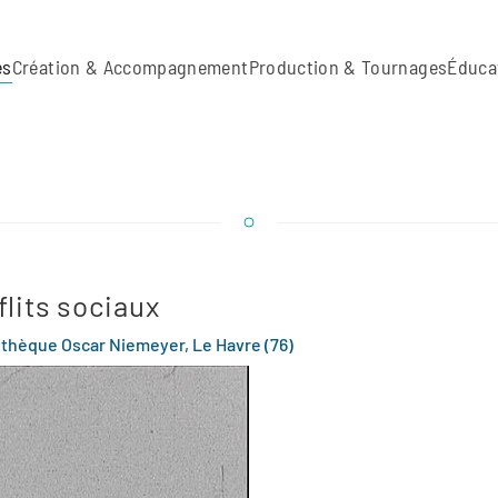
es
Création & Accompagnement
Production & Tournages
Éduca
flits sociaux
liothèque Oscar Niemeyer, Le Havre (76)