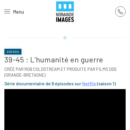
Panneau de gestion des cookies
Menu
Skip to main content
AGENDA
39-45 : L’humanité en guerre
CRÉÉ PAR ROB COLDSTREAM ET PRODUITE PAR FILMS DDE
(GRANDE-BRETAGNE)
Série documentaire de 6 épisodes sur
Netflix
(saison 1)