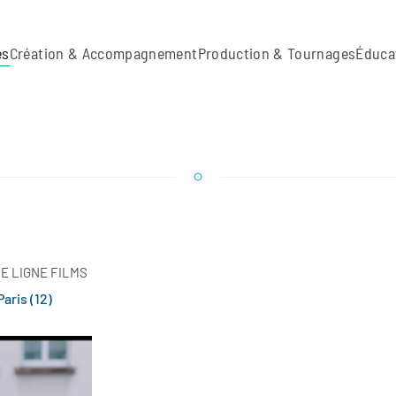
es
Création & Accompagnement
Production & Tournages
Éduca
E LIGNE FILMS
aris (12)