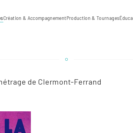
es
Création & Accompagnement
Production & Tournages
Éduca
t métrage de Clermont-Ferrand