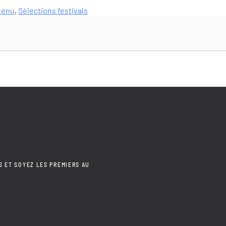
tenu
,
Sélections festivals
S ET SOYEZ LES PREMIERS AU