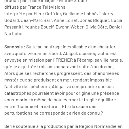
produit par Thalie Images / Mintee Studio
diffusé par France Télévisions
Interprété par Fleur Geffrier, Guillaume Labbé, Thierry
Godard, Jean–Marc Barr, Anne Loiret, Jonas Bloquet, Lucia
Passaniti, Younès Boucif, Ewenn Weber, Olivia Côte, Daniel
Njo Lobé
Synopsis :
Suite au naufrage inexplicable d’un chalutier
avec quatorze marins à bord, Abigail, océanographe, est
envoyée en mission par l’IFREMER à Fécamp, sa ville natale,
qu’elle a quittée trois ans auparavant suite à un drame.
Alors que ses recherches progressent, des phénomènes
mystérieux se produisent en mer, rendant impossible
l’activité des pêcheurs. Abigail va comprendre que ces
catastrophes pourraient avoir pour origine une présence
sous-marine à même de bouleverser le fragile équilibre
entre l’homme et la nature… Et si la cause des
perturbations ne correspondait à rien de connu ?
Série soutenue à la production par la Région Normandie en