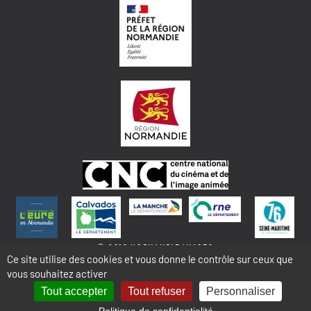
© 2018 NORMANDIE IMAGES
Ce site utilise des cookies et vous donne le contrôle sur ceux que
vous souhaitez activer
MENTIONS LÉGALES - COOKIES & STATISTIQUES
PLAN DU SITE
Tout accepter
Tout refuser
Personnaliser