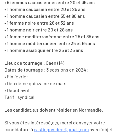
•
5 femmes caucasiennes entre 20 et 35 ans
•
1 homme caucasien entre 20 et 25 ans
•
1 homme caucasien entre 55 et 80 ans
•
1 femme noire entre 26 et 32 ans
•
1 homme noir entre 20 et 28 ans
•
1 femme méditerranéenne entre 25 et 35 ans
•
1 homme méditerranéen entre 35 et 55 ans
•
1 homme asiatique entre 25 et 35 ans
Lieux de tournage
: Caen (14)
Dates de tournage
: 3 sessions en 2024 :
• Fin février
• Deuxième quinzaine de mars
• Début avril
Tarif
: syndical
Les candidat.e.s doivent résider en Normandie
.
Si vous êtes intéressé.e.s, merci d’envoyer votre
candidature à
castingovideo@gmail.com
avec l'objet