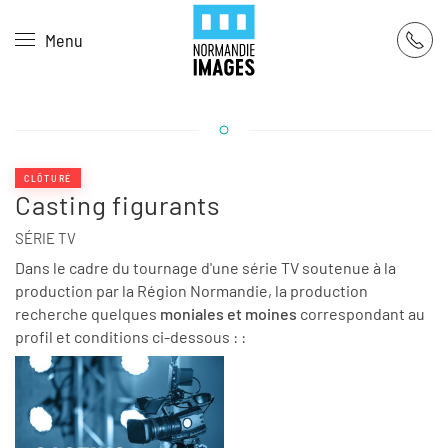
Panneau de gestion des cookies
Menu
Skip to main content
CLÔTURÉ
Casting figurants
SÉRIE TV
Dans le cadre du tournage d'une série TV soutenue à la
production par la Région Normandie, la production
recherche quelques
moniales et moines
correspondant au
profil et conditions ci-dessous : :