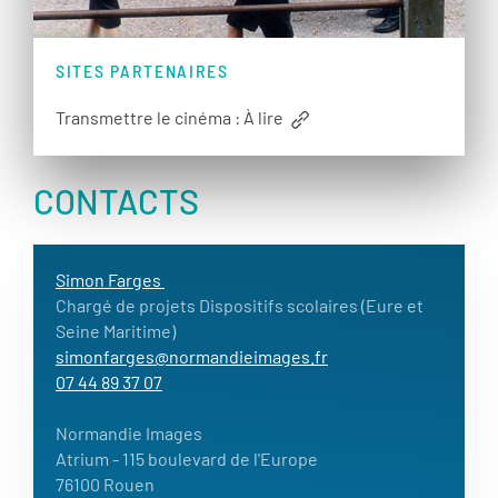
SITES PARTENAIRES
Transmettre le cinéma : À lire
CONTACTS
Simon Farges
Chargé de projets Dispositifs scolaires (Eure et
Seine Maritime)
simonfarges@normandieimages.fr
07 44 89 37 07
Normandie Images
Atrium
- 115 boulevard de l'Europe
76100 Rouen