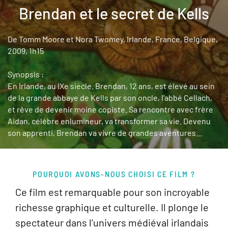
Brendan et le secret de Kells
De Tomm Moore et Nora Twomey, Irlande, France, Belgique,
2009, 1h15
Synopsis :
En Irlande, au IXe siècle. Brendan, 12 ans, est élevé au sein
de la grande abbaye de Kells par son oncle, l'abbé Cellach,
et rêve de devenir moine copiste. Sa rencontre avec frère
Aidan, célèbre enlumineur, va transformer sa vie. Devenu
son apprenti, Brendan va vivre de grandes aventures...
POURQUOI AVONS-NOUS CHOISI CE FILM ?
Ce film est remarquable pour son incroyable
richesse graphique et culturelle. Il plonge le
spectateur dans l’univers médiéval irlandais