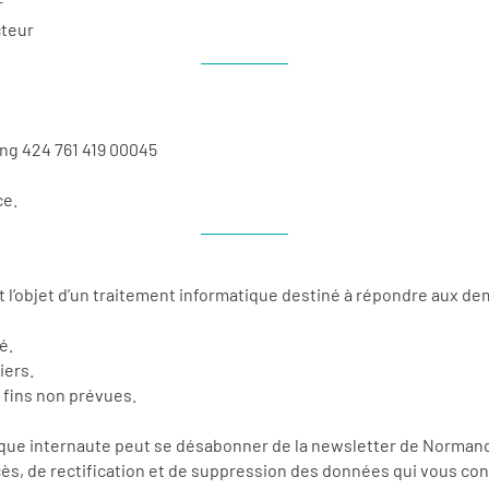
r
cteur
ing 424 761 419 00045
ce.
nt l’objet d’un traitement informatique destiné à répondre aux 
é.
iers.
s fins non prévues.
aque internaute peut se désabonner de la newsletter de Norman
ccès, de rectification et de suppression des données qui vous conc