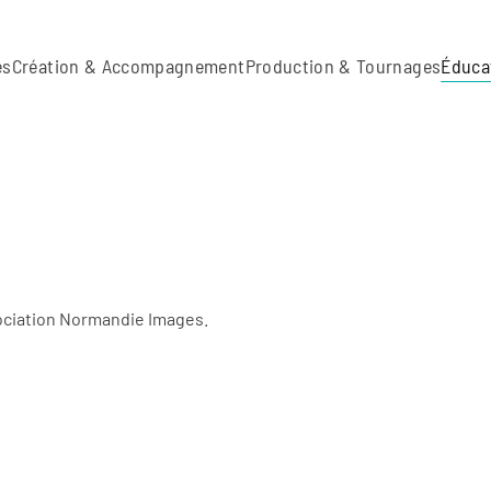
es
Création & Accompagnement
Production & Tournages
Éduca
sociation Normandie Images.