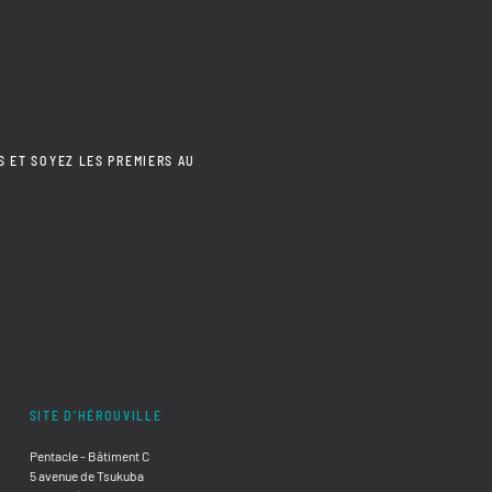
S ET SOYEZ LES PREMIERS AU
SITE D'HÉROUVILLE
Pentacle - Bâtiment C
5 avenue de Tsukuba