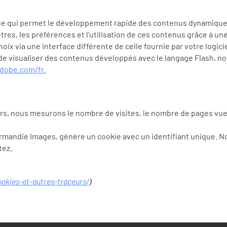
ue qui permet le développement rapide des contenus dynamiques u
es, les préférences et l'utilisation de ces contenus grâce à une
ix via une interface différente de celle fournie par votre logici
de visualiser des contenus développés avec le langage Flash, nou
dobe.com/fr.
s, nous mesurons le nombre de visites, le nombre de pages vues ai
r Normandie Images, génère un cookie avec un identifiant unique. 
tez.
ookies-et-autres-traceurs/
)