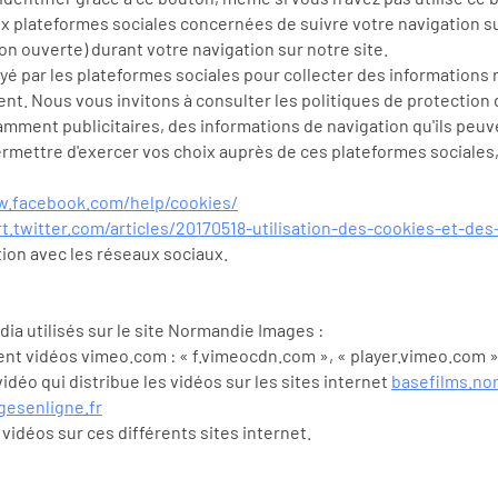
ux plateformes sociales concernées de suivre votre navigation su
ion ouverte) durant votre navigation sur notre site.
 par les plateformes sociales pour collecter des informations re
t. Nous vous invitons à consulter les politiques de protection d
amment publicitaires, des informations de navigation qu'ils peuve
ermettre d'exercer vos choix auprès de ces plateformes social
w.facebook.com/help/cookies/
t.twitter.com/articles/20170518-utilisation-des-cookies-et-des
ion avec les réseaux sociaux.
ia utilisés sur le site Normandie Images :
nt vidéos vimeo.com : « f.vimeocdn.com », « player.vimeo.com 
déo qui distribue les vidéos sur les sites internet
basefilms.no
esenligne.fr
idéos sur ces différents sites internet.