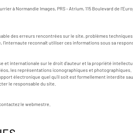
urrier à Normandie Images, PRS - Atrium, 115 Boulevard de l'Euro
ble des erreurs rencontrées sur le site, problèmes techniques,
l’internaute reconnaît utiliser ces informations sous sa respons
e et internationale sur le droit d'auteur et la propriété intellect
déos, les représentations iconographiques et photographiques.
upport électronique quel qu'il soit est formellement interdite sa
acter le responsable du site.
 contactez le webmestre.
UES