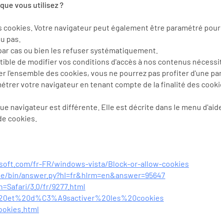
que vous utilisez ?
s cookies. Votre navigateur peut également être paramétré pour 
u pas.
par cas ou bien les refuser systématiquement.
ble de modifier vos conditions d'accès à nos contenus nécessitan
er l'ensemble des cookies, vous ne pourrez pas profiter d'une pa
étrer votre navigateur en tenant compte de la finalité des cooki
ue navigateur est différente. Elle est décrite dans le menu d'aid
de cookies.
soft.com/fr-FR/windows-vista/Block-or-allow-cookies
me/bin/answer.py?hl=fr&hlrm=en&answer=95647
h=Safari/3.0/fr/9277.html
ver%20et%20d%C3%A9sactiver%20les%20cookies
ookies.html