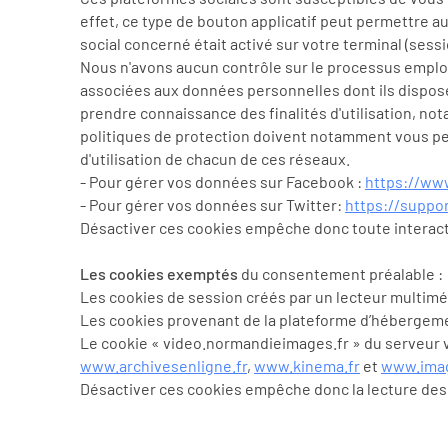
effet, ce type de bouton applicatif peut permettre a
social concerné était activé sur votre terminal (sess
Nous n'avons aucun contrôle sur le processus employé
associées aux données personnelles dont ils disposen
prendre connaissance des finalités d'utilisation, not
politiques de protection doivent notamment vous p
d'utilisation de chacun de ces réseaux.
- Pour gérer vos données sur Facebook :
https://ww
- Pour gérer vos données sur Twitter:
https://suppor
Désactiver ces cookies empêche donc toute interact
Les cookies exemptés
du consentement préalable :
Les cookies de session créés par un lecteur multiméd
Les cookies provenant de la plateforme d’hébergeme
Le cookie « video.normandieimages.fr » du serveur vi
www.archivesenligne.fr
,
www.kinema.fr
et
www.imag
Désactiver ces cookies empêche donc la lecture des v