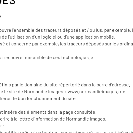
?
uvre l'ensemble des traceurs déposés et / ou lus, par exemple, lor
 de l'utilisation d'un logiciel ou d'une application mobile.
utilisé et concerne par exemple, les traceurs déposés sur les ord
ui recouvre l'ensemble de ces technologies. »
finis par le domaine du site répertorié dans la barre d'adresse.
erge le site de Normandie Images « www.normandieimages.fr »
herait le bon fonctionnement du site.
t inséré des éléments dans la page consultée.
crire à la lettre d’information de Normandie Images.
r :
dentifier grâce à ce bouton, même si vous n'avez pas utilisé ce b