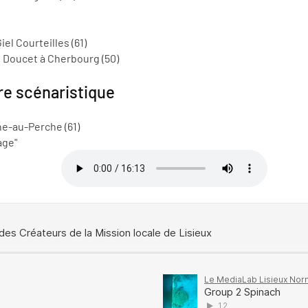
el Courteilles (61)
 Doucet à Cherbourg (50)
ure scénaristique
e-au-Perche (61)
age"