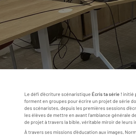
Le défi d’écriture scénaristique
Écris ta série !
initié
forment en groupes pour écrire un projet de série dont
des scénaristes, depuis les premières sessions d’écr
les élèves de mettre en avant l’ambiance générale de 
de projet à travers la bible, véritable miroir de leurs
À travers ses missions d'éducation aux images, Nor