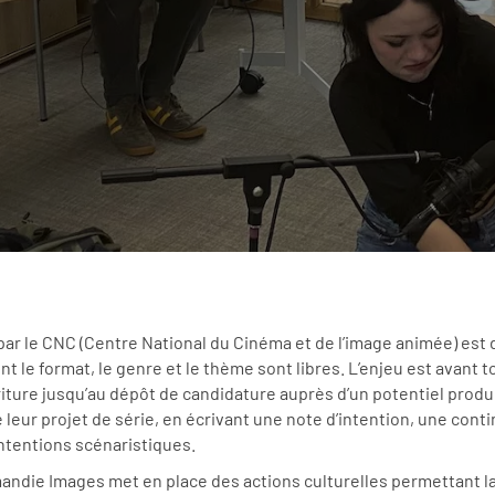
 par le CNC (Centre National du Cinéma et de l’image animée) est 
 le format, le genre et le thème sont libres. L’enjeu est avant to
iture jusqu’au dépôt de candidature auprès d’un potentiel product
leur projet de série, en écrivant une note d’intention, une cont
 intentions scénaristiques.
mandie Images met en place des actions culturelles permettant 