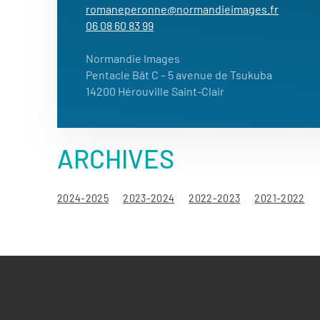
romaneperonne@normandieimages.fr
06 08 60 83 99
Normandie Images
Pentacle Bât C – 5 avenue de Tsukuba
14200 Hérouville Saint-Clair
ARCHIVES
2024-2025
2023-2024
2022-2023
2021-2022