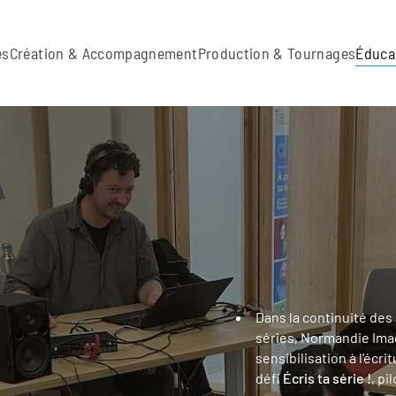
es
Création & Accompagnement
Production & Tournages
Éduca
Dans la continuité des 
séries, Normandie Ima
sensibilisation à l’éc
défi
Écris ta série !
, pi