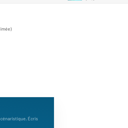
nimée)
scénaristique, Écris