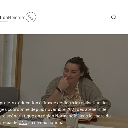
tion
Mémoire
projets d’éducation à l’image dédiés à la réalisation de
ges coordonne depuis novembre 2021 des ateliers de
riture scénaristique en région Normandie dans le cadre du
loté par le
CNC
au niveau national.