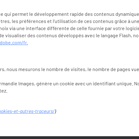
ue qui permet le développement rapide des contenus dynamiques u
es, les préférences et l'utilisation de ces contenus grâce à une
ix via une interface différente de celle fournie par votre logici
de visualiser des contenus développés avec le langage Flash, nou
dobe.com/fr.
s, nous mesurons le nombre de visites, le nombre de pages vues ai
r Normandie Images, génère un cookie avec un identifiant unique. 
tez.
ookies-et-autres-traceurs/
)