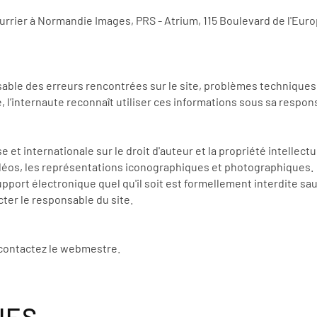
urrier à Normandie Images, PRS - Atrium, 115 Boulevard de l'Euro
ble des erreurs rencontrées sur le site, problèmes techniques,
l’internaute reconnaît utiliser ces informations sous sa respons
e et internationale sur le droit d'auteur et la propriété intellect
déos, les représentations iconographiques et photographiques.
upport électronique quel qu'il soit est formellement interdite sa
acter le responsable du site.
 contactez le webmestre.
UES