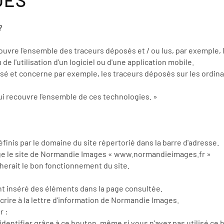
?
uvre l'ensemble des traceurs déposés et / ou lus, par exemple, lor
 de l'utilisation d'un logiciel ou d'une application mobile.
utilisé et concerne par exemple, les traceurs déposés sur les ord
ui recouvre l'ensemble de ces technologies. »
finis par le domaine du site répertorié dans la barre d'adresse.
erge le site de Normandie Images « www.normandieimages.fr »
herait le bon fonctionnement du site.
t inséré des éléments dans la page consultée.
crire à la lettre d’information de Normandie Images.
r :
dentifier grâce à ce bouton, même si vous n'avez pas utilisé ce b