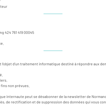
r
cteur
ing 424 761 419 00045
ce.
nt l’objet d’un traitement informatique destiné à répondre aux 
é.
iers.
s fins non prévues.
aque internaute peut se désabonner de la newsletter de Norman
ccès, de rectification et de suppression des données qui vous conc