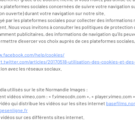
ux plateformes sociales concernées de suivre votre navigation su
ion ouverte) durant votre navigation sur notre site.
 par les plateformes sociales pour collecter des informations re
t. Nous vous invitons à consulter les politiques de protection d
amment publicitaires, des informations de navigation qu'ils peuve
ermettre d'exercer vos choix auprès de ces plateformes social
w.facebook.com/help/cookies/
t.twitter.com/articles/20170518-utilisation-des-cookies-et-des
ion avec les réseaux sociaux.
ia utilisés sur le site Normandie Images :
nt vidéos vimeo.com : « f.vimeocdn.com », « player.vimeo.com 
déo qui distribue les vidéos sur les sites internet
basefilms.no
esenligne.fr
idéos sur ces différents sites internet.