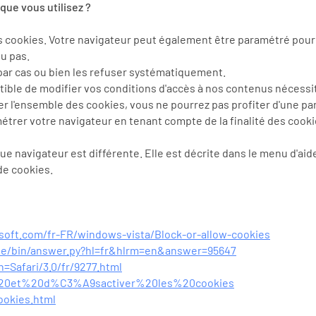
que vous utilisez ?
s cookies. Votre navigateur peut également être paramétré pour 
u pas.
par cas ou bien les refuser systématiquement.
ble de modifier vos conditions d'accès à nos contenus nécessitan
er l'ensemble des cookies, vous ne pourrez pas profiter d'une pa
étrer votre navigateur en tenant compte de la finalité des cooki
ue navigateur est différente. Elle est décrite dans le menu d'aid
de cookies.
soft.com/fr-FR/windows-vista/Block-or-allow-cookies
me/bin/answer.py?hl=fr&hlrm=en&answer=95647
h=Safari/3.0/fr/9277.html
ver%20et%20d%C3%A9sactiver%20les%20cookies
ookies.html