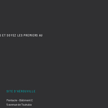
S ET SOYEZ LES PREMIERS AU
SITE D'HÉROUVILLE
Pentacle - Bâtiment C
5 avenue de Tsukuba