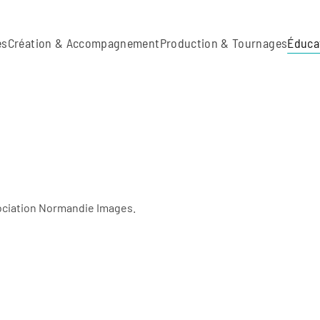
es
Création & Accompagnement
Production & Tournages
Éduca
sociation Normandie Images.