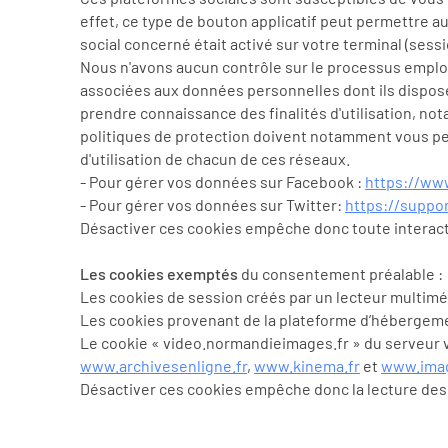
effet, ce type de bouton applicatif peut permettre a
social concerné était activé sur votre terminal (sess
Nous n'avons aucun contrôle sur le processus employé
associées aux données personnelles dont ils disposen
prendre connaissance des finalités d'utilisation, not
politiques de protection doivent notamment vous p
d'utilisation de chacun de ces réseaux.
- Pour gérer vos données sur Facebook :
https://ww
- Pour gérer vos données sur Twitter:
https://suppor
Désactiver ces cookies empêche donc toute interact
Les cookies exemptés
du consentement préalable :
Les cookies de session créés par un lecteur multiméd
Les cookies provenant de la plateforme d’hébergeme
Le cookie « video.normandieimages.fr » du serveur vi
www.archivesenligne.fr
,
www.kinema.fr
et
www.imag
Désactiver ces cookies empêche donc la lecture des v