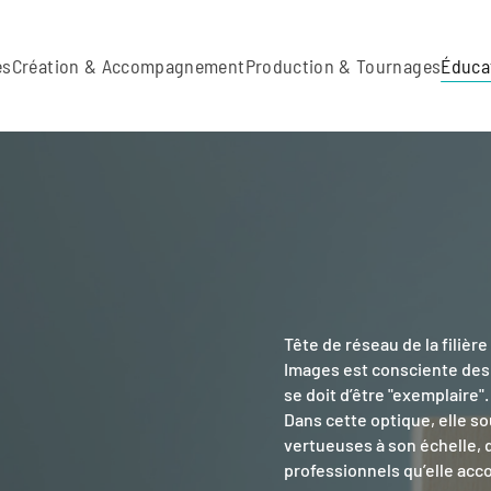
es
Création & Accompagnement
Production & Tournages
Éduca
Tête de réseau de la filiè
Images est consciente des
se doit d’être "exemplaire".
Dans cette optique, elle s
vertueuses à son échelle, 
professionnels qu’elle ac