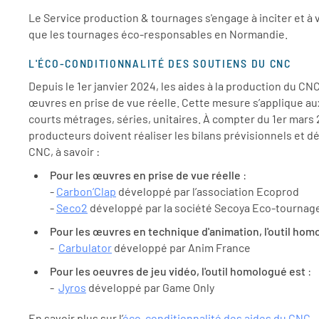
Le Service production & tournages s'engage à inciter et à 
que les tournages éco-responsables en Normandie.
L'ÉCO-CONDITIONNALITÉ DES SOUTIENS DU CNC
Depuis le 1er janvier 2024, les aides à la production du C
œuvres en prise de vue réelle. Cette mesure s’applique au
courts métrages, séries, unitaires. À compter du 1er mars
producteurs doivent réaliser les bilans prévisionnels et dé
CNC, à savoir :
Pour les œuvres en prise de vue réelle
:
-
Carbon’Clap
développé par l’association Ecoprod
-
Seco2
développé par la société Secoya Eco-tournag
Pour les œuvres en technique d'animation, l'outil hom
-
Carbulator
développé par Anim France
Pour les oeuvres de jeu vidéo, l'outil homologué est
:
-
Jyros
développé par Game Only
En savoir plus sur l’
éco-conditionnalité des aides du CNC