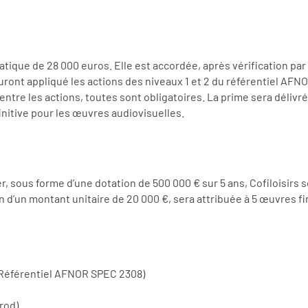
matique de 28 000 euros. Elle est accordée, après vérification par
uront appliqué les actions des niveaux 1 et 2 du référentiel AF
ie entre les actions, toutes sont obligatoires. La prime sera dél
nitive pour les œuvres audiovisuelles.
ier, sous forme d’une dotation de 500 000 € sur 5 ans, Cofiloisir
’un montant unitaire de 20 000 €, sera attribuée à 5 œuvres fin
Référentiel AFNOR SPEC 2308)
rod)