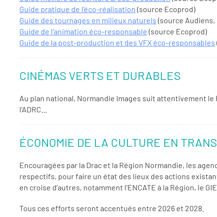
Guide pratique de l’éco-réalisation
(source Ecoprod)
Guide des tournages en milieux naturels
(source Audiens, 
Guide de l’animation éco-responsable
(source Ecoprod)
Guide de la post-production et des VFX éco-responsables
CINÉMAS VERTS ET DURABLES
Au plan national, Normandie Images suit attentivement le P
l’ADRC…
ÉCONOMIE DE LA CULTURE EN TRAN
Encouragées par la Drac et la Région Normandie, les agen
respectifs, pour faire un état des lieux des actions exista
en croise d’autres, notamment l’ENCATE à la Région, le GI
Tous ces efforts seront accentués entre 2026 et 2028.