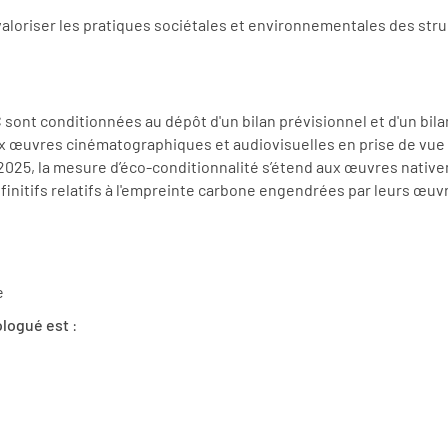
valoriser les pratiques sociétales et environnementales des struc
NC sont conditionnées au dépôt d'un bilan prévisionnel et d'un bi
x œuvres cinématographiques et audiovisuelles en prise de vue r
 2025, la mesure d’éco-conditionnalité s’étend aux œuvres nati
finitifs relatifs à l'empreinte carbone engendrées par leurs œuvr
e
ologué est
: