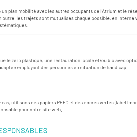
é un plan mobilité avec les autres occupants de l’Atrium et le r
 outre, les trajets sont mutualisés chaque possible, en interne v
ystématiques.
 que le zéro plastique, une restauration locale et/ou bio avec o
 adaptée employant des personnes en situation de handicap.
e cas, utilisons des papiers PEFC et des encres vertes (label I
ponsable pour notre site web.
RESPONSABLES