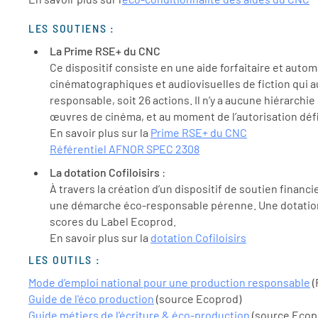
LES SOUTIENS :
La Prime RSE+ du CNC
Ce dispositif consiste en une aide forfaitaire et auto
cinématographiques et audiovisuelles de fiction qui a
responsable, soit 26 actions. Il n’y a aucune hiérarch
œuvres de cinéma, et au moment de l’autorisation défi
En savoir plus sur la
Prime RSE+ du CNC
Référentiel AFNOR SPEC 2308
La dotation Cofiloisirs
:
À travers la création d’un dispositif de soutien financ
une démarche éco-responsable pérenne. Une dotation d
scores du Label Ecoprod.
En savoir plus sur la
dotation Cofiloisirs
LES OUTILS :
Mode d’emploi national pour une production responsable
(
Guide de l'éco production
(source Ecoprod)
Guide métiers de l’écriture & éco-production
(source Ecop