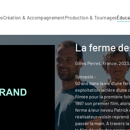
es
Création & Accompagnement
Production & Tournages
Éduca
La ferme de
Gilles Perret, France, 2023
Synopsis :
50 ans dans la vie d’une fe
exploitation laitière d’une 
filmée pour la première fois
1997 son premier film, alors
ferme à leur neveu Patrick 
réalisateur-voisin reprend
passer la main. A travers l
le film dévoile des parcour