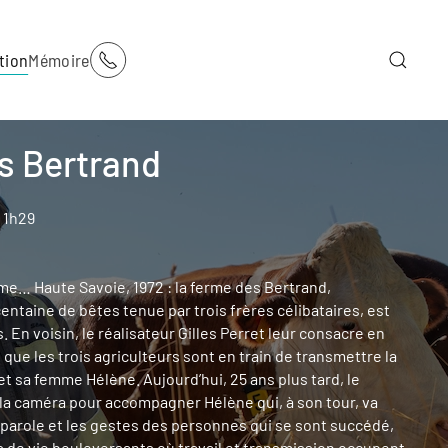
tion
Mémoire
s Bertrand
, 1h29
rme… Haute Savoie, 1972 : la ferme des Bertrand,
centaine de bêtes tenue par trois frères célibataires, est
. En voisin, le réalisateur Gilles Perret leur consacre en
 que les trois agriculteurs sont en train de transmettre la
et sa femme Hélène. Aujourd’hui, 25 ans plus tard, le
 la caméra pour accompagner Hélène qui, à son tour, va
a parole et les gestes des personnes qui se sont succédé,
s de vie bouleversants où travail et transmission occupent