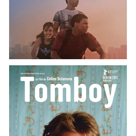
Voir la fiche film
er
ème
ème
ème
ème