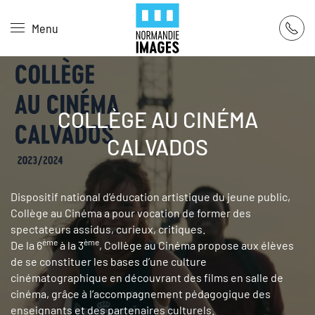
Panneau de gestion des cookies
Menu
Skip to main content
COLLÈGE AU CINÉMA
CALVADOS
Dispositif national d’éducation artistique du jeune public,
Collège au Cinéma a pour vocation de former des
spectateurs assidus, curieux, critiques.
ème
ème
De la 6
à la 3
, Collège au Cinéma propose aux élèves
de se constituer les bases d’une culture
cinématographique en découvrant des films en salle de
cinéma, grâce à l’accompagnement pédagogique des
enseignants et des partenaires culturels.