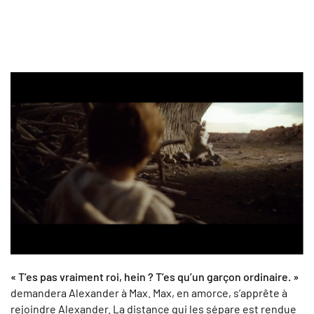
« T’es pas vraiment roi, hein ? T’es qu’un garçon ordinaire. »
demandera Alexander à Max. Max, en amorce, s’apprête à
rejoindre Alexander. La distance qui les sépare est rendue