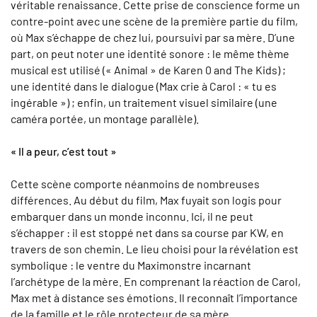
véritable renaissance. Cette prise de conscience forme un
contre-point avec une scène de la première partie du film,
où Max s’échappe de chez lui, poursuivi par sa mère. D’une
part, on peut noter une identité sonore : le même thème
musical est utilisé (« Animal » de Karen 0 and The Kids) ;
une identité dans le dialogue (Max crie à Carol : « tu es
ingérable ») ; enfin, un traitement visuel similaire (une
caméra portée, un montage parallèle).
« Il a peur, c’est tout »
Cette scène comporte néanmoins de nombreuses
différences. Au début du film, Max fuyait son logis pour
embarquer dans un monde inconnu. Ici, il ne peut
s’échapper : il est stoppé net dans sa course par KW, en
travers de son chemin. Le lieu choisi pour la révélation est
symbolique : le ventre du Maximonstre incarnant
l’archétype de la mère. En comprenant la réaction de Carol,
Max met à distance ses émotions. Il reconnaît l’importance
de la famille et le rôle protecteur de sa mère.