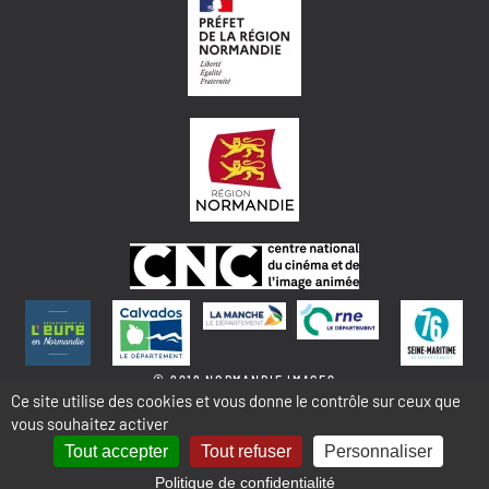
© 2018 NORMANDIE IMAGES
Ce site utilise des cookies et vous donne le contrôle sur ceux que
vous souhaitez activer
MENTIONS LÉGALES - COOKIES & STATISTIQUES
PLAN DU SITE
Tout accepter
Tout refuser
Personnaliser
Politique de confidentialité