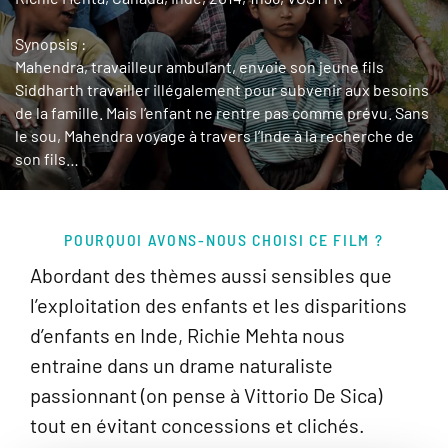
Synopsis :
Mahendra, travailleur ambulant, envoie son jeune fils
Siddharth travailler illégalement pour subvenir aux besoins
de la famille. Mais l’enfant ne rentre pas comme prévu. Sans
le sou, Mahendra voyage à travers l’Inde à la recherche de
son fils…
POURQUOI AVONS-NOUS CHOISI CE FILM ?
Abordant des thèmes aussi sensibles que
l’exploitation des enfants et les disparitions
d’enfants en Inde, Richie Mehta nous
entraine dans un drame naturaliste
passionnant (on pense à Vittorio De Sica)
tout en évitant concessions et clichés.