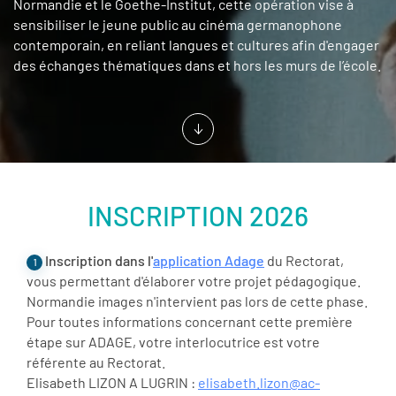
Normandie et le Goethe-Institut, cette opération vise à
sensibiliser le jeune public au cinéma germanophone
contemporain, en reliant langues et cultures afin d'engager
des échanges thématiques dans et hors les murs de l’école.
INSCRIPTION 2026
Inscription dans l'
application Adage
du Rectorat,
1
vous permettant d'élaborer votre projet pédagogique.
Normandie images n'intervient pas lors de cette phase.
Pour toutes informations concernant cette première
étape sur ADAGE, votre interlocutrice est votre
référente au Rectorat.
Elisabeth LIZON A LUGRIN :
elisabeth.lizon@ac-