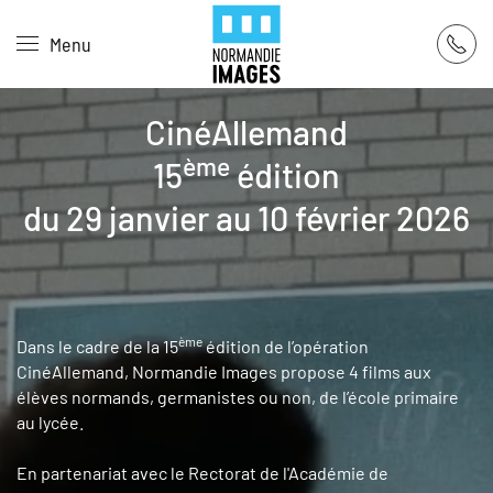
Panneau de gestion des cookies
Menu
Skip to main content
CinéAllemand
ème
15
édition
du 29 janvier au 10 février 2026
ème
Dans le cadre de la 15
édition de l’opération
CinéAllemand, Normandie Images propose 4 films aux
élèves normands, germanistes ou non, de l’école primaire
au lycée.
En partenariat avec le Rectorat de l'Académie de