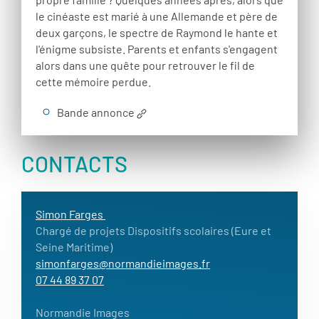
le cinéaste est marié à une Allemande et père de
deux garçons, le spectre de Raymond le hante et
l'énigme subsiste. Parents et enfants s'engagent
alors dans une quête pour retrouver le fil de
cette mémoire perdue.
Bande annonce
CONTACTS
Simon Farges
Chargé de projets Dispositifs scolaires (Eure et
Seine Maritime)
simonfarges@normandieimages.fr
07 44 89 37 07
Normandie Images