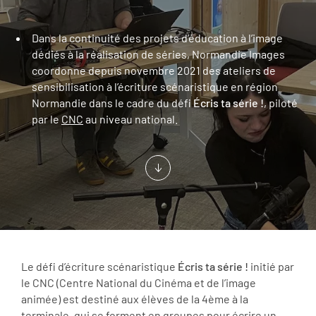
Dans la continuité des projets d’éducation à l’image
dédiés à la réalisation de séries, Normandie Images
coordonne depuis novembre 2021 des ateliers de
sensibilisation à l’écriture scénaristique en région
Normandie dans le cadre du défi
Écris ta série !
, piloté
par le
CNC
au niveau national.
Le défi d’écriture scénaristique
Écris ta série !
initié par
le CNC (Centre National du Cinéma et de l’image
animée) est destiné aux élèves de la 4ème à la
terminale, qui se forment en groupes pour écrire un