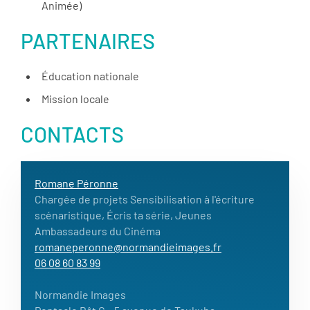
Animée)
PARTENAIRES
Éducation nationale
Mission locale
CONTACTS
Romane Péronne
Chargée de projets Sensibilisation à l'écriture
scénaristique, Écris ta série, Jeunes
Ambassadeurs du Cinéma
romaneperonne@normandieimages.fr
06 08 60 83 99
Normandie Images