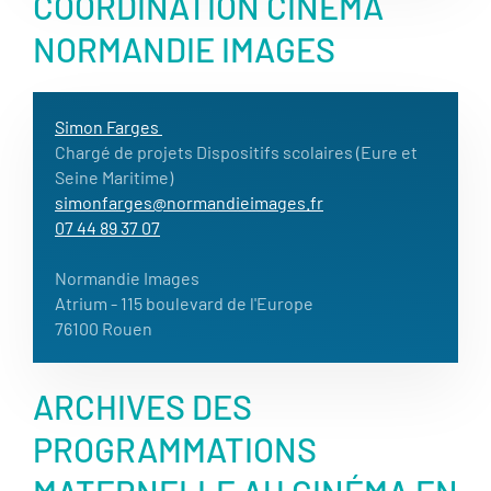
COORDINATION CINÉMA
NORMANDIE IMAGES
Simon Farges
Chargé de projets Dispositifs scolaires (Eure et
Seine Maritime)
simonfarges@normandieimages.fr
07 44 89 37 07
Normandie Images
Atrium - 115 boulevard de l'Europe
76100 Rouen
ARCHIVES DES
PROGRAMMATIONS