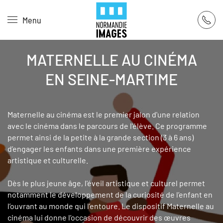
Panneau de gestion des cookies
Menu
Skip to main content
MATERNELLE AU CINÉMA
EN SEINE-MARTIME
Maternelle au cinéma est le premier jalon d'une relation
avec le cinéma dans le parcours de l'élève. Ce programme
permet ainsi de la petite à la grande section (3 à 6 ans)
d’engager les enfants dans une première expérience
artistique et culturelle.
Dès le plus jeune âge, l'éveil artistique et culturel permet
notamment le développement de la curiosité de l’enfant en
l’ouvrant au monde qui l’entoure. Le dispositif Maternelle au
cinéma lui donne l’occasion de découvrir des œuvres