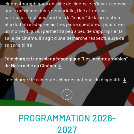
cinématographiques en salle de cinéma et s’inscrit comme
une expérience riche, sensorielle. Une attention
particulière est ainsi portée à la "magie" de la projection :
elle doit être adaptée au très jeune spectateur pour créer
un moment qui lui permettra peu à peu de s'approprier la
salle de cinéma. Il s’agit d’une démarche respectueuse de
sa sensibilité.
Téléchargez le dossier pédagogique "Les incontournables"
de Maternelle au Cinéma
Téléchargez le cahier des charges national du dispositif
PROGRAMMATION 2026-
2027