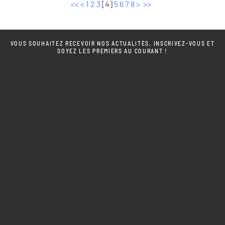
<<
<
1
2
3
[
4
]
5
6
7
8
>
>>
VOUS SOUHAITEZ RECEVOIR NOS ACTUALITÉS, INSCRIVEZ-VOUS ET
SOYEZ LES PREMIERS AU COURANT !