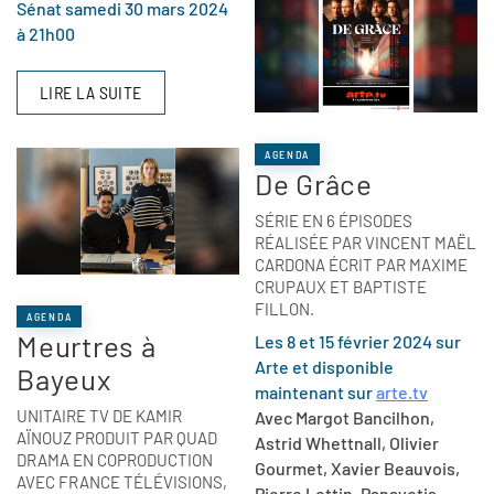
Sénat samedi 30 mars 2024
à 21h00
LIRE LA SUITE
AGENDA
De Grâce
SÉRIE EN 6 ÉPISODES
RÉALISÉE PAR VINCENT MAËL
CARDONA ÉCRIT PAR MAXIME
CRUPAUX ET BAPTISTE
FILLON.
AGENDA
Meurtres à
Les 8 et 15 février 2024 sur
Arte et disponible
Bayeux
maintenant sur
arte.tv
UNITAIRE TV DE KAMIR
Avec Margot Bancilhon,
AÏNOUZ PRODUIT PAR QUAD
Astrid Whettnall, Olivier
DRAMA EN COPRODUCTION
Gourmet, Xavier Beauvois,
AVEC FRANCE TÉLÉVISIONS,
Pierre Lottin, Panayotis