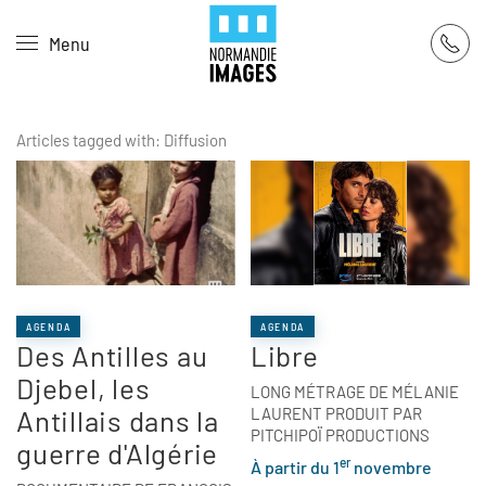
Panneau de gestion des cookies
Menu
Skip to main content
Articles tagged with: Diffusion
AGENDA
AGENDA
Des Antilles au
Libre
Djebel, les
LONG MÉTRAGE DE MÉLANIE
Antillais dans la
LAURENT PRODUIT PAR
PITCHIPOÏ PRODUCTIONS
guerre d'Algérie
er
À partir du 1
novembre