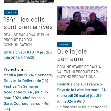
AGENDA
1944, les colis
sont bien arrivés
RÉALISÉ PAR ARNAUD BLIN
PRODUIT PAR BCI
COMMUNICATION
AGENDA
Que la joie
Diffusion sur KTO TV jeudi 6
demeure
juin 2024 à 20h35
DOCUMENTAIRE DE PAOLA
Projections :
VALENTINI PRODUIT PAR
Mardi 4 juin 2024, cinénacre,
HUTONG PRODUCTIONS
Douvre-la-Délivrande (14)
Rediffusions
sur France 3
Festival "la Semaine
Pays de la Loire
les mardi 21,
Acadienne 2024",
jeudi
15
mercredi 29 mai et jeudi 6
août 2024, cinéma de la
juin 2024 à 9h10
Gare, Courseulles-sur-Mer
Le film sera visible pendant 1
(14)