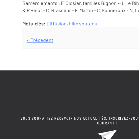
Remerciements : F. Closier, familles Bignon - J. Le Bi
& P Belot - C. Brasseur - F. Martin - C. Fougeroux - N. Le
Mots-clés:
Diffusion
,
Film soutenu
< Précédent
VOUS SOUHAITEZ RECEVOIR NOS ACTUALITÉS, INSCRIVEZ-VOU
COURANT !