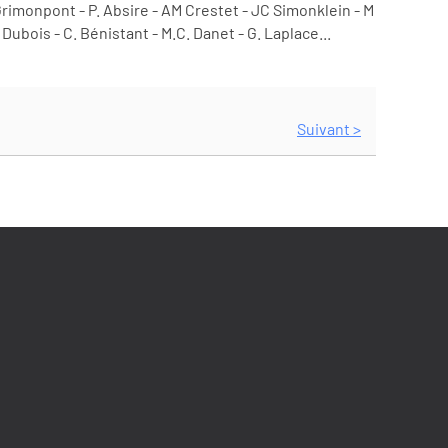
Grimonpont - P. Absire - AM Crestet - JC Simonklein - M
. Dubois - C. Bénistant - M.C. Danet - G. Laplace...
Suivant >