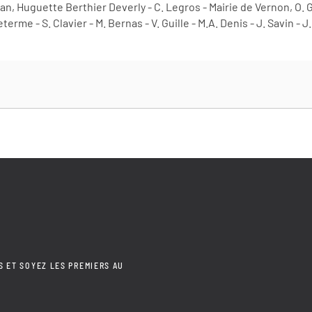
han, Huguette Berthier Deverly - C. Legros - Mairie de Vernon, O. 
terme - S. Clavier - M. Bernas - V. Guille - M.A. Denis - J. Savin - J
S ET SOYEZ LES PREMIERS AU