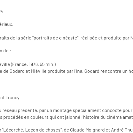
s,
ériaux,
raits de la série "portraits de cinéaste", réalisée et produite pa
n de :
lle (France, 1976, 55 min.)
e de Godard et Miéville produite par l’Ina, Godard rencontre un 
nt Trancy
 réseau présente, par un montage spécialement concocté pour l'
ts procédés en couleurs qui ont jalonné l’histoire du cinéma am
 "L'écorché, Leçon de choses", de Claude Moignard et André Thur