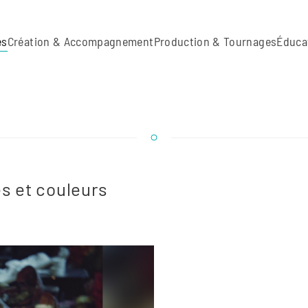
es
Création & Accompagnement
Production & Tournages
Éduca
s et couleurs