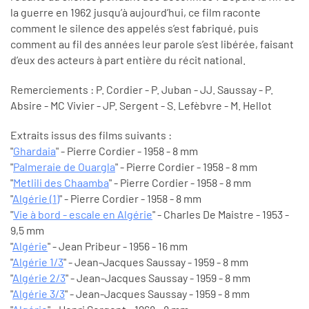
la guerre en 1962 jusqu’à aujourd’hui, ce film raconte
comment le silence des appelés s’est fabriqué, puis
comment au fil des années leur parole s’est libérée, faisant
d’eux des acteurs à part entière du récit national.
Remerciements : P. Cordier - P. Juban - JJ. Saussay - P.
Absire - MC Vivier - JP. Sergent - S. Lefèbvre - M. Hellot
Extraits issus des films suivants :
"
Ghardaia
" - Pierre Cordier - 1958 - 8 mm
"
Palmeraie de Ouargla
" - Pierre Cordier - 1958 - 8 mm
"
Metlili des Chaamba
" - Pierre Cordier - 1958 - 8 mm
"
Algérie (1)
" - Pierre Cordier - 1958 - 8 mm
"
Vie à bord - escale en Algérie
" - Charles De Maistre - 1953 -
9,5 mm
"
Algérie
" - Jean Pribeur - 1956 - 16 mm
"
Algérie 1/3
" - Jean-Jacques Saussay - 1959 - 8 mm
"
Algérie 2/3
" - Jean-Jacques Saussay - 1959 - 8 mm
"
Algérie 3/3
" - Jean-Jacques Saussay - 1959 - 8 mm