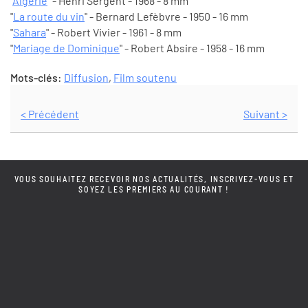
"
Algérie
" - Henri Sergent - 1968 - 8 mm
"
La route du vin
" - Bernard Lefèbvre - 1950 - 16 mm
"
Sahara
" - Robert Vivier - 1961 - 8 mm
"
Mariage de Dominique
" - Robert Absire - 1958 - 16 mm
Mots-clés:
Diffusion
,
Film soutenu
< Précédent
Suivant >
VOUS SOUHAITEZ RECEVOIR NOS ACTUALITÉS, INSCRIVEZ-VOUS ET
SOYEZ LES PREMIERS AU COURANT !