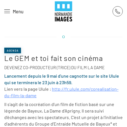
Panneau de gestion des cookies
Menu
Skip to main content
AGENDA
Le GEM et toi fait son cinéma
DEVENEZ CO-PRODUCTEUR (TRICE) DU FILM LA DAME
Lancement depuis le 9 mai d'une cagnotte sur le site Ulule
qui se terminera le 23 juin à 23h59.
Lien vers la page Ulule :
http://fr.ulule.com/
corealisation-
du-film-la-dame
Il s'agit de la cocréation d'un film de fiction basé sur une
légende de Bayeux, La Dame d’Aprigny. Il sera suivi
d’échanges avec les spectateurs. C'est un projet à l’initiative
d'adhérents du Groupe d’Entraide Mutuelle de Bayeux* et