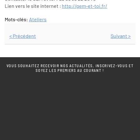
Lien vers le site internet :
http://gem-et-toi.fr/
Mots-clés:
Ateliers
< Précédent
Suivant >
VOUS SOUHAITEZ RECEVOIR NOS ACTUALITÉS, INSCRIVEZ-VOUS ET
SOYEZ LES PREMIERS AU COURANT !