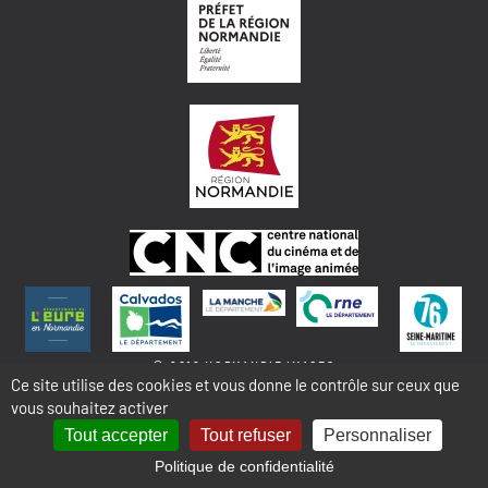
© 2018 NORMANDIE IMAGES
Ce site utilise des cookies et vous donne le contrôle sur ceux que
vous souhaitez activer
MENTIONS LÉGALES - COOKIES & STATISTIQUES
PLAN DU SITE
Tout accepter
Tout refuser
Personnaliser
Politique de confidentialité