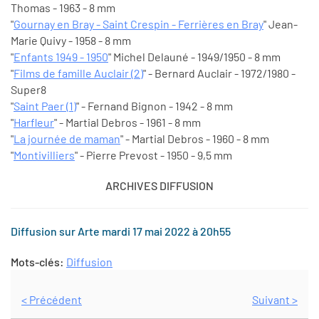
Thomas - 1963 - 8 mm
"
Gournay en Bray - Saint Crespin - Ferrières en Bray
" Jean-
Marie Quivy - 1958 - 8 mm
"
Enfants 1949 - 1950
" Michel Delauné - 1949/1950 - 8 mm
"
Films de famille Auclair (2)
" - Bernard Auclair - 1972/1980 -
Super8
"
Saint Paer (1)
" - Fernand Bignon - 1942 - 8 mm
"
Harfleur
" - Martial Debros - 1961 - 8 mm
"
La journée de maman
" - Martial Debros - 1960 - 8 mm
"
Montivilliers
" - Pierre Prevost - 1950 - 9,5 mm
ARCHIVES DIFFUSION
Diffusion sur Arte mardi 17 mai 2022 à 20h55
Mots-clés:
Diffusion
< Précédent
Suivant >