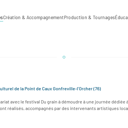
es
Création & Accompagnement
Production & Tournages
Éduca
turel de la Point de Caux Gonfreville-l’Orcher (76)
at avec le festival Du grain à démoudre à une journée dédiée à 
s ont réalisés, accompagnés par des intervenants artistiques loc