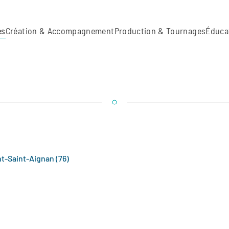
es
Création & Accompagnement
Production & Tournages
Éduca
nt-Saint-Aignan (76)