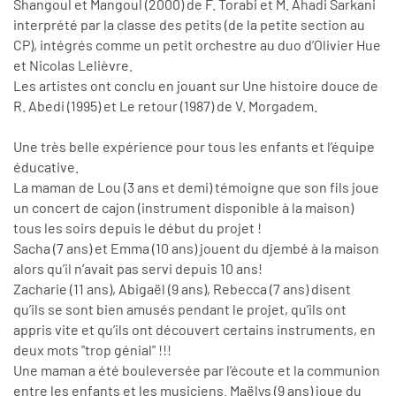
Shangoul et Mangoul (2000) de F. Torabi et M. Ahadi Sarkani
interprété par la classe des petits (de la petite section au
CP), intégrés comme un petit orchestre au duo d’Olivier Hue
et Nicolas Lelièvre.
Les artistes ont conclu en jouant sur Une histoire douce de
R. Abedi (1995) et Le retour (1987) de V. Morgadem.
Une très belle expérience pour tous les enfants et l’équipe
éducative.
La maman de Lou (3 ans et demi) témoigne que son fils joue
un concert de cajon (instrument disponible à la maison)
tous les soirs depuis le début du projet !
Sacha (7 ans) et Emma (10 ans) jouent du djembé à la maison
alors qu’il n’avait pas servi depuis 10 ans!
Zacharie (11 ans), Abigaël (9 ans), Rebecca (7 ans) disent
qu’ils se sont bien amusés pendant le projet, qu’ils ont
appris vite et qu’ils ont découvert certains instruments, en
deux mots "trop génial" !!!
Une maman a été bouleversée par l’écoute et la communion
entre les enfants et les musiciens. Maëlys (9 ans) joue du